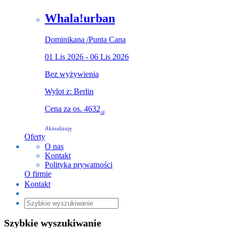
Whala!urban
Dominikana
/
Punta Cana
01 Lis 2026 - 06 Lis 2026
Bez wyżywienia
Wylot z: Berlin
Cena za os.
4632
zł
Aktualizuję
Oferty
O nas
Kontakt
Polityka prywatności
O firmie
Kontakt
Szybkie wyszukiwanie